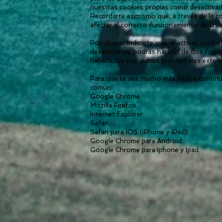
nuestras cookies propias como desactivarl
Recordarte asimismo que, a través de la c
afectar al correcto funcionamiento de las 
Por último, indicarte que, si activas cook
desactivarlas, podrás hacerlo de dos form
habilitados por dichos proveedores exter
Para que te sea mucho más fácil, a contin
común:
Google Chrome.
Mozilla Firefox.
Internet Explorer.
Safari.
Safari para IOS (iPhone y iPad).
Google Chrome para Android.
Google Chrome para Iphone y Ipad.