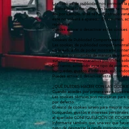
Las cookies de publicidad nos permiten la 
mostrado o la frecuencia en la que se mue
Así por ejemplo, si se te ha mostrado var
este no volverá a aparecer. En resumen, ac
repetitiva.
Puedes activar o desactivar estas cookies
Cookies de Publicidad Comportamental:
Las cookies de publicidad comportamental
en la web, a fin de poder mostrarte conten
Para que lo entiendas de manera muy sencil
suspense, te mostraríamos publicidad sobr
Por tanto, activando este tipo de cookies
búsquedas, gustos e intereses, ajustándos
Puedes activar o desactivar estas cookies
¿QUÉ PUEDES HACER CON LAS COOKIE
Cuando accedes por primera vez a nuestra 
Las cookies técnicas son necesarias para 
por defecto.
El resto de cookies sirven para mejorar nu
búsquedas, gustos e intereses personales
el apartado CONFIGURACIÓN DE COO
Informarte también que, una vez que hayas 
paso de desmarcar la casilla correspondi