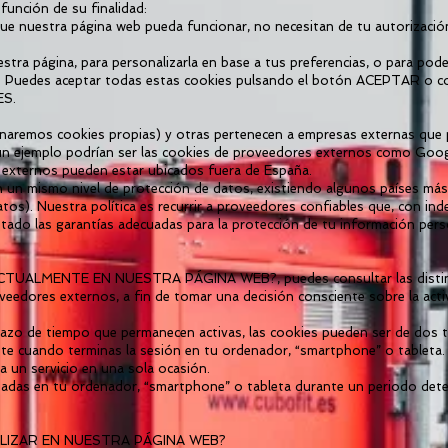
función de su finalidad:
que nuestra página web pueda funcionar, no necesitan de tu autorizació
estra página, para personalizarla en base a tus preferencias, o para pod
. Puedes aceptar todas estas cookies pulsando el botón ACEPTAR o con
ES.
naremos cookies propias) y otras pertenecen a empresas externas que p
un ejemplo podrían ser las cookies de proveedores externos como Googl
externos pueden estar ubicados fuera de España.
en un mismo nivel de protección de datos, existiendo algunos países má
os). Nuestra política es recurrir a proveedores confiables que, con in
ado las garantías adecuadas para la protección de tu información pers
ALMENTE EN NUESTRA PÁGINA WEB?, puedes consultar las distintas 
veedores externos, a fin de tomar una decisión consciente sobre la acti
plazo de tiempo que permanecen activas, las cookies pueden ser de dos t
e cuando terminas la sesión en tu ordenador, “smartphone” o tableta. 
a un servicio en una sola ocasión.
adas en tu ordenador, “smartphone” o tableta durante un periodo det
LIZAR EN NUESTRA PÁGINA WEB?