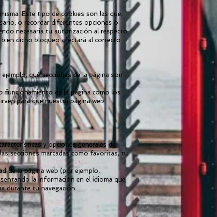
misma. Este tipo de cookies son las que,
esario, o recordar diferentes opciones o
iendo necesaria tu autorización al respecto.
i bien dicho bloqueo afectará al correcto
r ejemplo, qué secciones de la página son
io funcionamiento de la página como los
 sirven para que nuestra página web
aracterísticas y opciones generales de
 las secciones marcadas como favoritas, tu
dad de la página web (por ejemplo,
esentando la información en el idioma que
ina durante tu navegación.