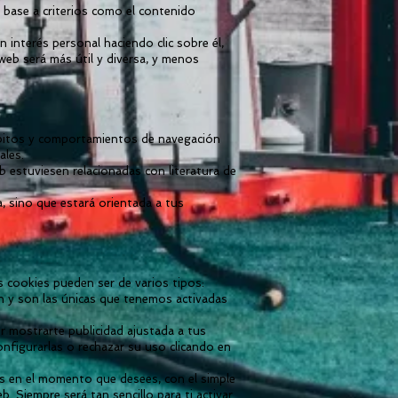
n base a criterios como el contenido
interés personal haciendo clic sobre él,
web será más útil y diversa, y menos
ábitos y comportamientos de navegación
ales.
b estuviesen relacionadas con literatura de
, sino que estará orientada a tus
 cookies pueden ser de varios tipos:
n y son las únicas que tenemos activadas
er mostrarte publicidad ajustada a tus
figurarlas o rechazar su uso clicando en
las en el momento que desees, con el simple
iempre será tan sencillo para ti activar