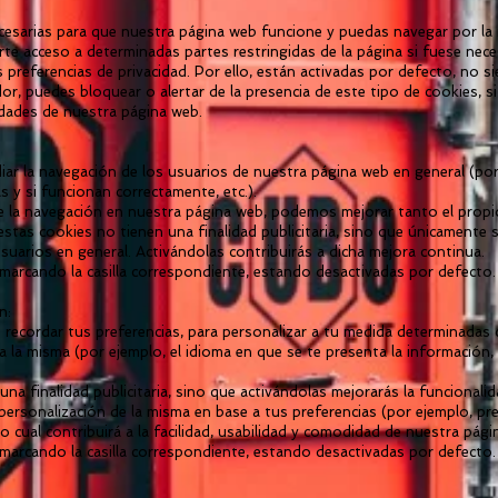
cesarias para que nuestra página web funcione y puedas navegar por la 
arte acceso a determinadas partes restringidas de la página si fuese nec
 preferencias de privacidad. Por ello, están activadas por defecto, no s
or, puedes bloquear o alertar de la presencia de este tipo de cookies, s
idades de nuestra página web.
iar la navegación de los usuarios de nuestra página web en general (po
s y si funcionan correctamente, etc.).
bre la navegación en nuestra página web, podemos mejorar tanto el prop
 estas cookies no tienen una finalidad publicitaria, sino que únicamente
uarios en general. Activándolas contribuirás a dicha mejora continua.
 marcando la casilla correspondiente, estando desactivadas por defecto.
n:
recordar tus preferencias, para personalizar a tu medida determinadas c
 la misma (por ejemplo, el idioma en que se te presenta la información,
na finalidad publicitaria, sino que activándolas mejorarás la funcionali
personalización de la misma en base a tus preferencias (por ejemplo, pr
o cual contribuirá a la facilidad, usabilidad y comodidad de nuestra pág
 marcando la casilla correspondiente, estando desactivadas por defecto.