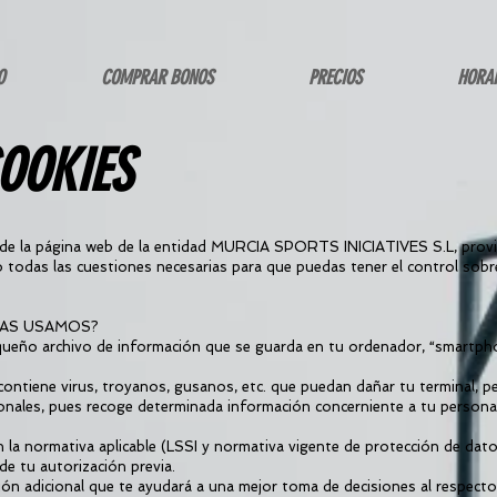
O
COMPRAR BONOS
PRECIOS
HORA
COOKIES
de la página web de la entidad MURCIA SPORTS INICIATIVES S.L, prov
lo todas las cuestiones necesarias para que puedas tener el control sobr
LAS USAMOS?
queño archivo de información que se guarda en tu ordenador, “smartpho
 contiene virus, troyanos, gusanos, etc. que puedan dañar tu terminal, pe
onales, pues recoge determinada información concerniente a tu persona 
n la normativa aplicable (LSSI y normativa vigente de protección de dato
e tu autorización previa.
ión adicional que te ayudará a una mejor toma de decisiones al respecto