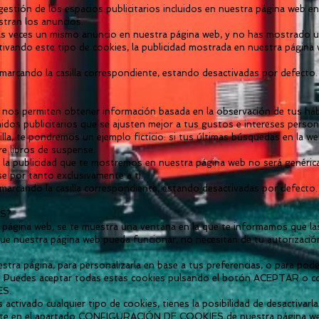
gestión de los espacios publicitarios incluidos en nuestra página web e
stran los anuncios.
ias veces un mismo anuncio en nuestra página web, y no has mostrado un 
tivando este tipo de cookies, la publicidad mostrada en nuestra página 
 marcando la casilla correspondiente, estando desactivadas por defecto.
 nos permiten obtener información basada en la observación de tus h
idos publicitarios que se ajusten mejor a tus gustos e intereses person
la, te pondremos un ejemplo ficticio: si tus últimas búsquedas en la we
e libros de suspense.
, la publicidad que te mostremos en nuestra página web no será genérica
e por tanto exclusivamente a ti.
 marcando la casilla correspondiente, estando desactivadas por defecto.
S?
página web, se te muestra una ventana en la que te informamos que las
que nuestra página web pueda funcionar, no necesitan de tu autorizació
estra página, para personalizarla en base a tus preferencias, o para pod
. Puedes aceptar todas estas cookies pulsando el botón ACEPTAR o con
KIES.
activado cualquier tipo de cookies, tienes la posibilidad de desactivar
ente en el apartado CONFIGURACIÓN DE COOKIES de nuestra página web. S