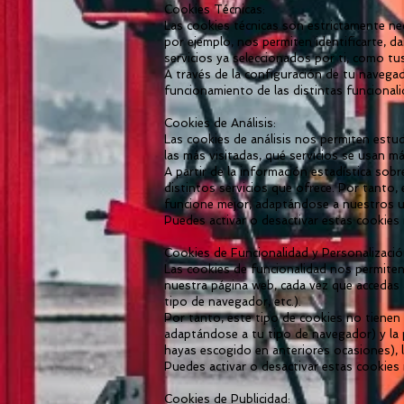
Cookies Técnicas:
Las cookies técnicas son estrictamente ne
por ejemplo, nos permiten identificarte, d
servicios ya seleccionados por ti, como tus
A través de la configuración de tu navegad
funcionamiento de las distintas funcional
Cookies de Análisis:
Las cookies de análisis nos permiten estud
las más visitadas, qué servicios se usan má
A partir de la información estadística so
distintos servicios que ofrece. Por tanto,
funcione mejor, adaptándose a nuestros us
Puedes activar o desactivar estas cookies
Cookies de Funcionalidad y Personalizació
Las cookies de funcionalidad nos permiten 
nuestra página web, cada vez que accedas a
tipo de navegador, etc.).
Por tanto, este tipo de cookies no tienen u
adaptándose a tu tipo de navegador) y la 
hayas escogido en anteriores ocasiones), l
Puedes activar o desactivar estas cookies
Cookies de Publicidad: