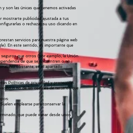
n y son las únicas que tenemos activadas
er mostrarte publicidad ajustada a tus
figurarlas o rechazar su uso clicando en
restan servicios para nuestra página web
e). En este sentido, es importante que
s seguros que otros (por ejemplo, la Unión
dependencia de que se encuentren o no
onal. No obstante, en el apartado
Políticas de privacidad y protección
vación o no de las cookies de terceros que
ipos:
Suelen emplearse para conservar la
erminado, que puede variar desde unos