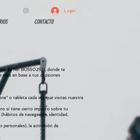
Login
RIOS
CONTACTO
ista de NIF B05502521, donde te
e ellas en base a tus decisiones
ne” o tableta cada vez que visitas nuestra
ro sí tiene cierto impacto sobre tu
(hábitos de navegación, identidad,
s personales), la activación de
: