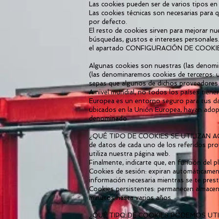
Las cookies pueden ser de varios tipos en 
Las cookies técnicas son necesarias para 
por defecto.
El resto de cookies sirven para mejorar nu
búsquedas, gustos e intereses personales
el apartado CONFIGURACIÓN DE COOKI
Algunas cookies son nuestras (las denomi
(las denominaremos cookies de terceros: 
sepas que algunos de dichos proveedores 
A nivel mundial, no todos los países tien
Europea es un entorno seguro para tus dat
ubicados en la Unión Europea, hayan adopt
denominado
¿QUÉ TIPO DE COOKIES SE UTILIZAN ACTU
de datos de cada uno de los referidos pro
utiliza nuestra página web.
Finalmente, indicarte que, en función del 
Cookies de sesión: expiran automáticament
información necesaria mientras se te prest
Cookies persistentes: permanecen almacen
minutos hasta varios años.
¿QUÉ TIPO DE COOKIES PODEMOS UTI